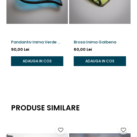
Pandantiv Inima Verde &
Brosa Inima Galbena
Turcoaz
90,00 Lei
60,00 Lei
ADAUGA IN COS
ADAUGA IN COS
PRODUSE SIMILARE