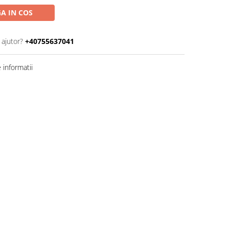
A IN COS
 ajutor?
+40755637041
informatii