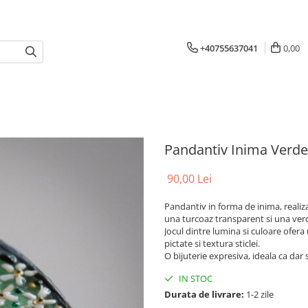
+40755637041
0,00
Pandantiv Inima Verde
90,00 Lei
Pandantiv in forma de inima, realiza
una turcoaz transparent si una verde
Jocul dintre lumina si culoare ofera
pictate si textura sticlei.
O bijuterie expresiva, ideala ca dar
IN STOC
Durata de livrare:
1-2 zile