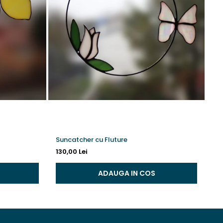
Suncatcher cu Fluture
In
130,00 Lei
13
ADAUGA IN COS