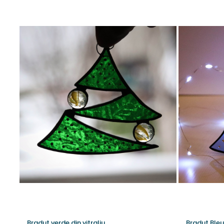
Bradut verde din vitraliu
Bradut Bleu 