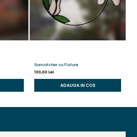
Suncatcher cu Fluture
In
130,00 Lei
13
ADAUGA IN COS