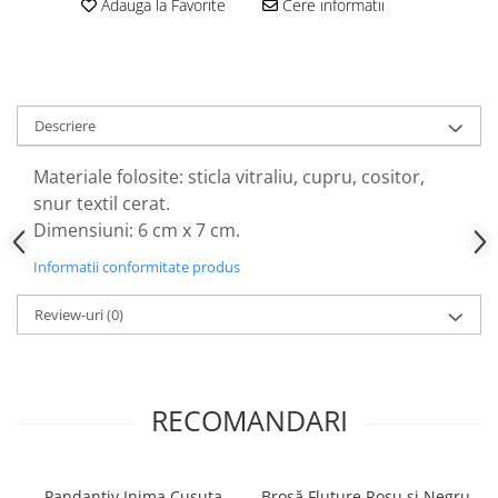
Adauga la Favorite
Cere informatii
Descriere
Materiale folosite: sticla vitraliu, cupru, cositor,
snur textil cerat.
Dimensiuni: 6 cm x 7 cm.
Informatii conformitate produs
Review-uri
(0)
RECOMANDARI
Pandantiv Inima Cusuta
Broșă Fluture Roșu și Negru