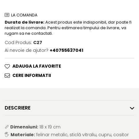
LA COMANDA
Durata de livrare:
Acest produs este indisponibil, dar poate fi
realizat la comanda. Pentru estimarea timpului de livrare, va
rugam sa ne contactati.
Cod Produs:
C27
Ai nevoie de ajutor?
+40755637041
ADAUGA LA FAVORITE
CERE INFORMATII
DESCRIERE
📏
Dimensiuni:
18 x 19 cm
🖐️
Materiale:
felinar metalic, sticlă vitraliu, cupru, cositor