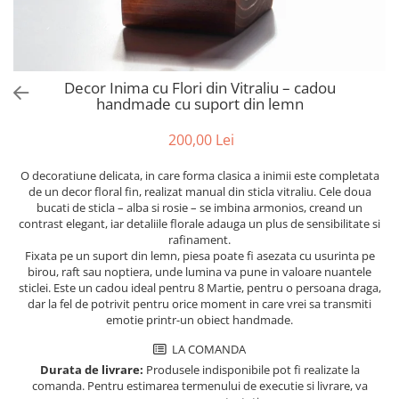
Decor Inima cu Flori din Vitraliu – cadou
handmade cu suport din lemn
200,00 Lei
O decoratiune delicata, in care forma clasica a inimii este completata
de un decor floral fin, realizat manual din sticla vitraliu. Cele doua
bucati de sticla – alba si rosie – se imbina armonios, creand un
contrast elegant, iar detaliile florale adauga un plus de sensibilitate si
rafinament.
Fixata pe un suport din lemn, piesa poate fi asezata cu usurinta pe
birou, raft sau noptiera, unde lumina va pune in valoare nuantele
sticlei. Este un cadou ideal pentru 8 Martie, pentru o persoana draga,
dar la fel de potrivit pentru orice moment in care vrei sa transmiti
emotie printr-un obiect handmade.
LA COMANDA
Durata de livrare:
Produsele indisponibile pot fi realizate la
comanda. Pentru estimarea termenului de executie si livrare, va